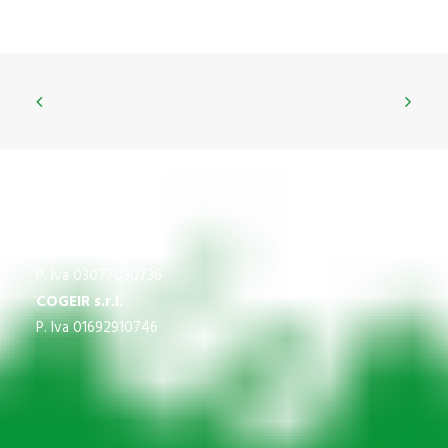
CNS
P.Iva 03609840370
IMPREGICO SRL
P. Iva 03077030736
COGEIR s.r.l.
P. Iva 01692910746