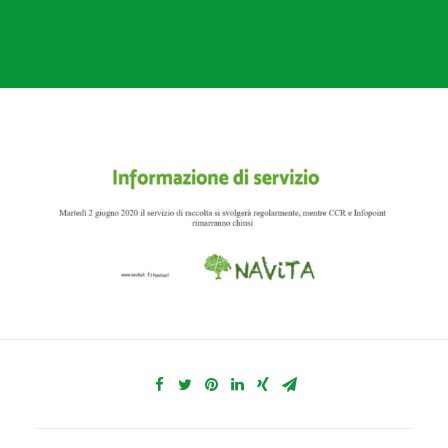
SANNICANDRO
BITRITTO
BITETTO
BINETTO
GIOVINAZZO
PALO DEL COLLE
MODUGNO