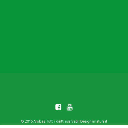
Che cos’è Aroba2
Che cosa fa Aroba2
Mission e Valori
Il Kit
Tessera Punti
© 2016 Aroba2 Tutti i diritti riservati | Design
imature.it