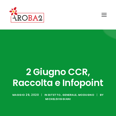
CONTATTI
GALLERY
FAQ
2 Giugno CCR,
NEWS
Raccolta e Infopoint
I COMUNI AROBA2
GUIDA ALLA RACCOLTA
MAGGIO 29, 2020
|
IN
BITETTO
,
GENERALE
,
MODUGNO
|
BY
IL PROGETTO AROBA2
MICHELEVIGGIANI