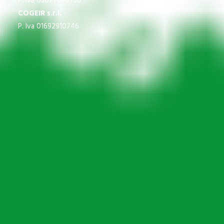
P. Iva 03077030736
COGEIR s.r.l.
P. Iva 01692910746