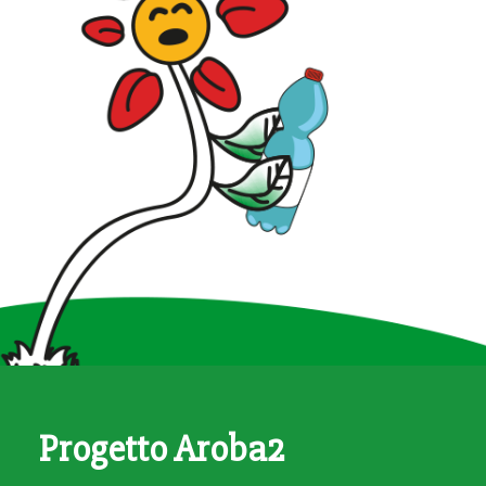
SANNICANDRO
BITRITTO
BITETTO
BINETTO
GIOVINAZZO
PALO DEL COLLE
MODUGNO
Progetto Aroba2