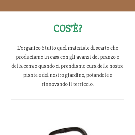
SANNICANDRO
BITRITTO
BITETTO
COS’È?
BINETTO
GIOVINAZZO
L’organico è tutto quel materiale di scarto che
produciamo in casa con gli avanzi del pranzo e
PALO DEL COLLE
della cena o quando ci prendiamo cura delle nostre
MODUGNO
piante e del nostro giardino, potandole e
rinnovando il terriccio.