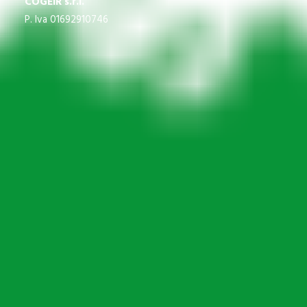
COGEIR s.r.l.
P. Iva 01692910746