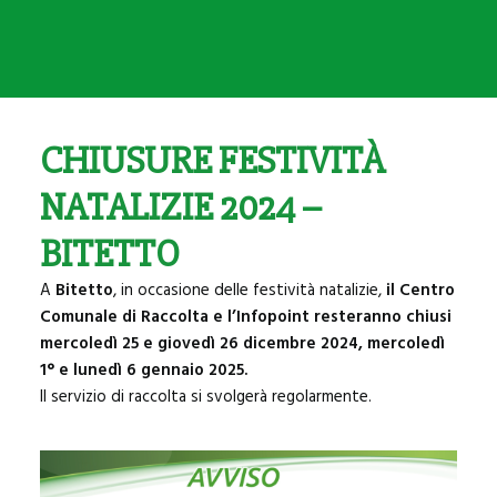
SANNICANDRO
BITRITTO
BITETTO
BINETTO
CHIUSURE FESTIVITÀ
GIOVINAZZO
NATALIZIE 2024 –
PALO DEL COLLE
BITETTO
MODUGNO
A
Bitetto
, in occasione delle festività natalizie,
il Centro
Comunale di Raccolta e l’Infopoint resteranno chiusi
mercoledì 25 e giovedì 26 dicembre 2024, mercoledì
1° e lunedì 6 gennaio 2025.
Il servizio di raccolta si svolgerà regolarmente.