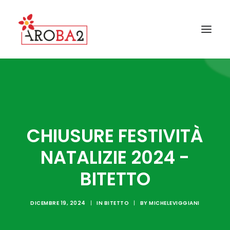
CONTATTI
GALLERY
FAQ
CHIUSURE FESTIVITÀ
NEWS
NATALIZIE 2024 -
I COMUNI AROBA2
BITETTO
GUIDA ALLA RACCOLTA
IL PROGETTO AROBA2
DICEMBRE 19, 2024
|
IN
BITETTO
|
BY
MICHELEVIGGIANI