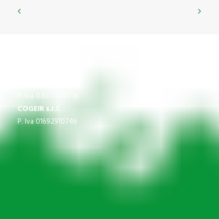
CNS
P.Iva 03609840370
IMPREGICO SRL
P. Iva 03077030736
COGEIR s.r.l.
P. Iva 01692910746