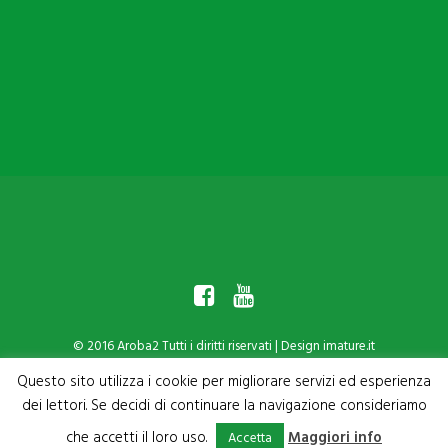
Che cos’è Aroba2
Che cosa fa Aroba2
Mission e Valori
Il Kit
Tessera Punti
© 2016 Aroba2 Tutti i diritti riservati | Design
imature.it
Il Centro di raccolta
Questo sito utilizza i cookie per migliorare servizi ed esperienza
dei lettori. Se decidi di continuare la navigazione consideriamo
che accetti il loro uso.
Maggiori info
Accetta