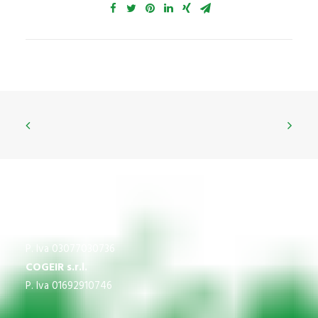
CNS
P.Iva 03609840370
IMPREGICO SRL
P. Iva 03077030736
COGEIR s.r.l.
P. Iva 01692910746