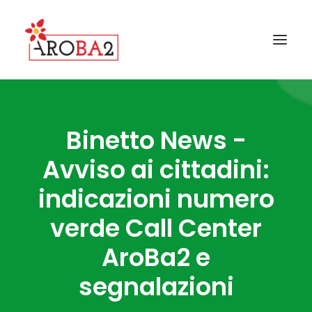
CONTATTI
Binetto News -
GALLERY
Avviso ai cittadini:
FAQ
indicazioni numero
NEWS
I COMUNI AROBA2
verde Call Center
GUIDA ALLA RACCOLTA
AroBa2 e
IL PROGETTO AROBA2
segnalazioni