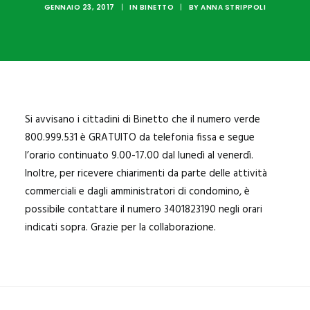
SANNICANDRO
GENNAIO 23, 2017
|
IN
BINETTO
|
BY
ANNA STRIPPOLI
BITRITTO
BITETTO
BINETTO
GIOVINAZZO
Si avvisano i cittadini di Binetto che il numero verde
PALO DEL COLLE
800.999.531 è GRATUITO da telefonia fissa e segue
l’orario continuato 9.00-17.00 dal lunedì al venerdì.
MODUGNO
Inoltre, per ricevere chiarimenti da parte delle attività
commerciali e dagli amministratori di condomino, è
possibile contattare il numero 3401823190 negli orari
indicati sopra. Grazie per la collaborazione.