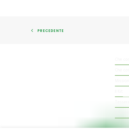
PRECEDENTE
CNS
Che co
P.Iva 03609840370
Che co
IMPREGICO SRL
P. Iva 03077030736
Mission
COGEIR s.r.l.
Il Kit
P. Iva 01692910746
Tessera
Il Centr