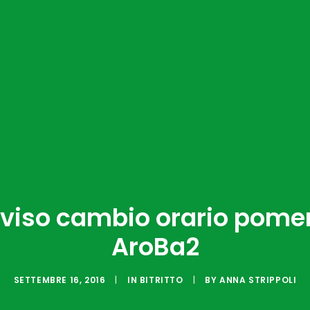
vviso cambio orario pome
AroBa2
SETTEMBRE 16, 2016
|
IN
BITRITTO
|
BY
ANNA STRIPPOLI