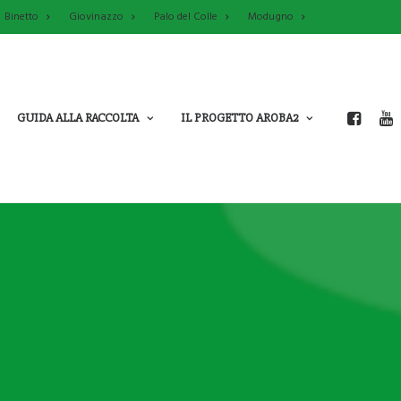
Binetto
Giovinazzo
Palo del Colle
Modugno
GUIDA ALLA RACCOLTA
IL PROGETTO AROBA2