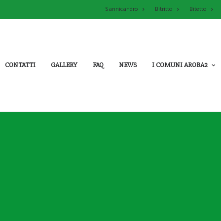
Sannicandro
Bitritto
Bitetto
CONTATTI
GALLERY
FAQ
NEWS
I COMUNI AROBA2