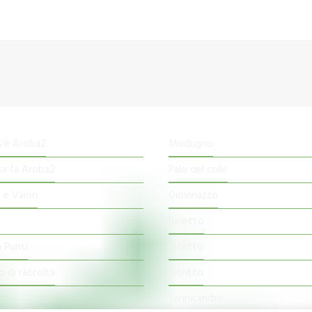
s’è Aroba2
Modugno
sa fa Aroba2
Palo del colle
 e Valori
Giovinazzo
Binetto
 Punti
Bitetto
o di raccolta
Bitritto
Sannicandro