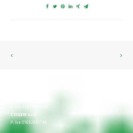
CNS
P.Iva 03609840370
IMPREGICO SRL
P. Iva 03077030736
COGEIR s.r.l.
P. Iva 01692910746