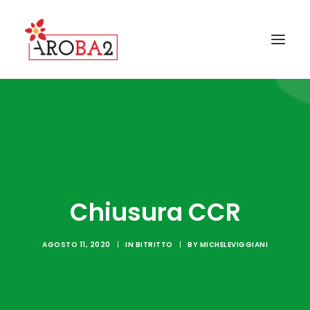
CONTATTI
GALLERY
FAQ
NEWS
Chiusura CCR
I COMUNI AROBA2
GUIDA ALLA RACCOLTA
AGOSTO 11, 2020
|
IN
BITRITTO
|
BY
MICHELEVIGGIANI
IL PROGETTO AROBA2