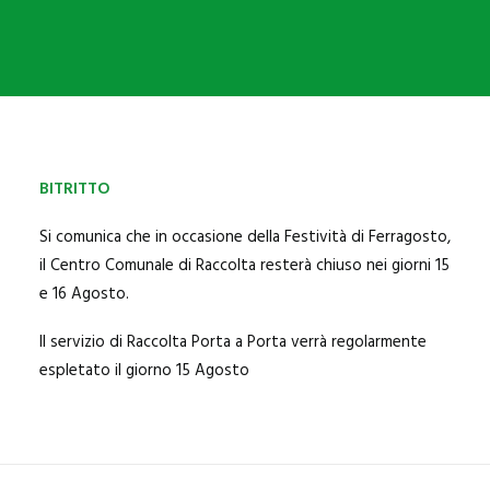
SANNICANDRO
BITRITTO
BITETTO
BINETTO
GIOVINAZZO
BITRITTO
PALO DEL COLLE
Si comunica che in occasione della Festività di Ferragosto,
MODUGNO
il Centro Comunale di Raccolta resterà chiuso nei giorni 15
e 16 Agosto.
Il servizio di Raccolta Porta a Porta verrà regolarmente
espletato il giorno 15 Agosto