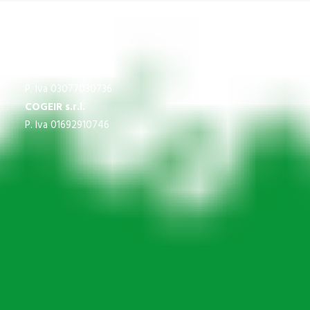
CNS
P.Iva 03609840370
IMPREGICO SRL
P. Iva 03077030736
COGEIR s.r.l.
P. Iva 01692910746