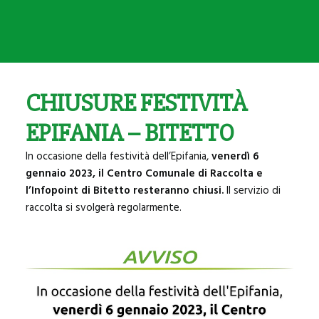
SANNICANDRO
BITRITTO
BITETTO
BINETTO
CHIUSURE FESTIVITÀ
GIOVINAZZO
EPIFANIA – BITETTO
PALO DEL COLLE
In occasione della festività dell’Epifania,
venerdì 6
MODUGNO
gennaio 2023, il
Centro Comunale di Raccolta
e
l’
Infopoint
di Bitetto
resteranno
chiusi
.
Il servizio di
raccolta si svolgerà regolarmente.