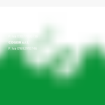
CNS
P.Iva 03609840370
IMPREGICO SRL
P. Iva 03077030736
COGEIR s.r.l.
P. Iva 01692910746