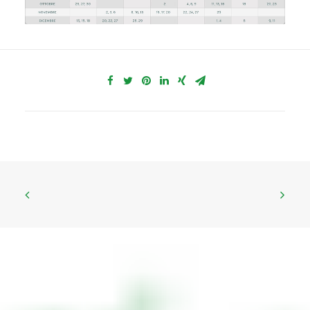
CNS
P.Iva 03609840370
IMPREGICO SRL