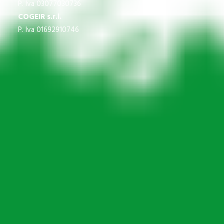
P. Iva 03077030736
COGEIR s.r.l.
P. Iva 01692910746