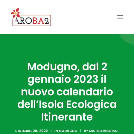
CONTATTI
GALLERY
Modugno, dal 2
FAQ
gennaio 2023 il
NEWS
nuovo calendario
I COMUNI AROBA2
dell’Isola Ecologica
GUIDA ALLA RACCOLTA
Itinerante
IL PROGETTO AROBA2
DICEMBRE 29, 2022
|
IN
MODUGNO
|
BY
MICHELEVIGGIANI