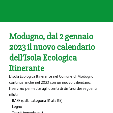
SANNICANDRO
BITRITTO
BITETTO
BINETTO
Modugno, dal 2 gennaio
GIOVINAZZO
2023 il nuovo calendario
PALO DEL COLLE
dell’Isola Ecologica
MODUGNO
Itinerante
L’Isola Ecologica Itinerante nel Comune di Modugno
continua anche nel 2023 con un nuovo calendario.
Il servizio permette agli utenti di disfarsi dei seguenti
rifiuti:
– RAEE (dalla categoria R1 alla R5)
– Legno