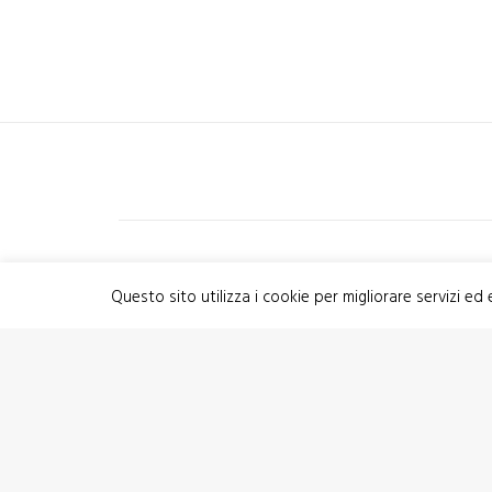
Questo sito utilizza i cookie per migliorare servizi ed
PRECEDENTE
CNS
Che co
P.Iva 03609840370