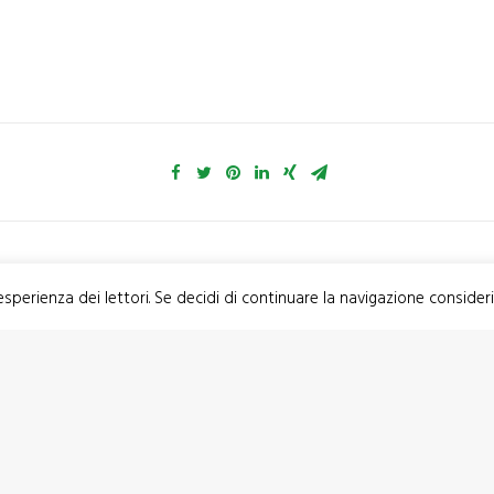
 esperienza dei lettori. Se decidi di continuare la navigazione consider
s’è Aroba2
Modugno