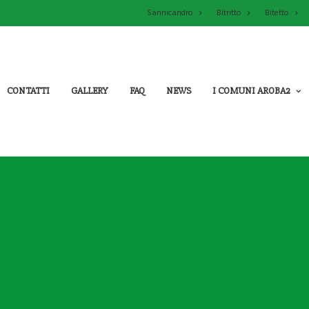
Sannicandro
Bitritto
Bitetto
CONTATTI
GALLERY
FAQ
NEWS
I COMUNI AROBA2