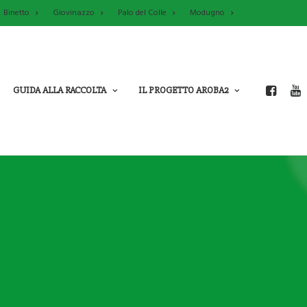
Binetto
Giovinazzo
Palo del Colle
Modugno
GUIDA ALLA RACCOLTA
IL PROGETTO AROBA2