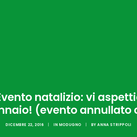
ento natalizio: vi aspet
nnaio! (evento annullato
DICEMBRE 22, 2016
|
IN
MODUGNO
|
BY
ANNA STRIPPOLI