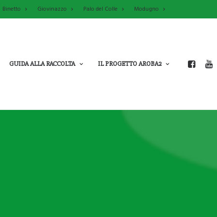
Binetto
Giovinazzo
Palo del Colle
Modugno
GUIDA ALLA RACCOLTA
IL PROGETTO AROBA2