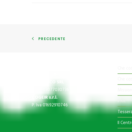
PRECEDENTE
CNS
Che co
P.Iva 03609840370
Che co
IMPREGICO SRL
P. Iva 03077030736
Mission
COGEIR s.r.l.
Il Kit
P. Iva 01692910746
Tessera
Il Centr