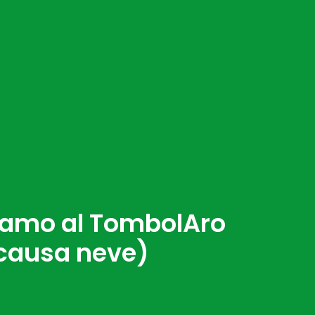
tiamo al TombolAro
 causa neve)