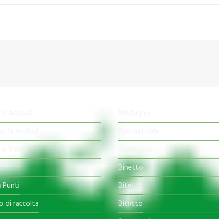
s’è Aroba2
Modugno
sa fa Aroba2
Palo del colle
 e Valori
Giovinazzo
Binetto
 Punti
Bitetto
o di raccolta
Bitritto