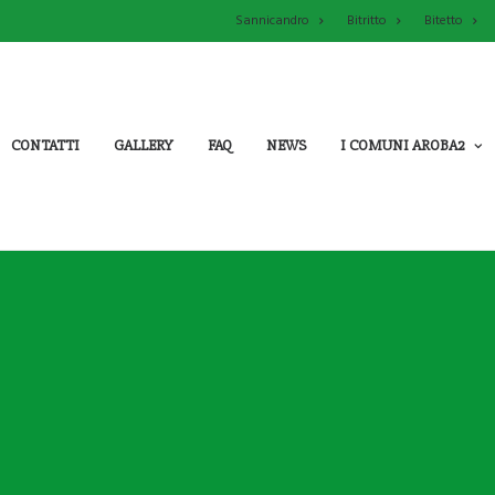
Sannicandro
Bitritto
Bitetto
CONTATTI
GALLERY
FAQ
NEWS
I COMUNI AROBA2