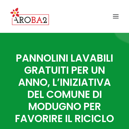
CONTATTI
PANNOLINI LAVABILI
GALLERY
GRATUITI PER UN
FAQ
ANNO, L’INIZIATIVA
NEWS
I COMUNI AROBA2
DEL COMUNE DI
GUIDA ALLA RACCOLTA
MODUGNO PER
IL PROGETTO AROBA2
FAVORIRE IL RICICLO