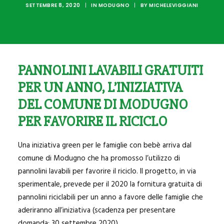
SANNICANDRO
SETTEMBRE 8, 2020
|
IN
MODUGNO
|
BY
MICHELEVIGGIANI
BITRITTO
BITETTO
BINETTO
PANNOLINI LAVABILI GRATUITI
GIOVINAZZO
PER UN ANNO, L’INIZIATIVA
PALO DEL COLLE
DEL COMUNE DI MODUGNO
MODUGNO
PER FAVORIRE IL RICICLO
Una iniziativa green per le famiglie con bebè arriva dal
comune di Modugno che ha promosso l’utilizzo di
pannolini lavabili per favorire il riciclo. Il progetto, in via
sperimentale, prevede per il 2020 la fornitura gratuita di
pannolini riciclabili per un anno a favore delle famiglie che
aderiranno all’iniziativa (scadenza per presentare
domanda: 30 settembre 2020).