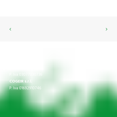
CNS
P.Iva 03609840370
IMPREGICO SRL
P. Iva 03077030736
COGEIR s.r.l.
P. Iva 01692910746