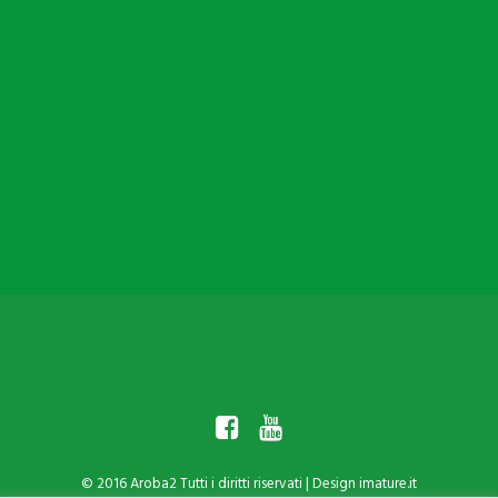
Che cos’è Aroba2
Che cosa fa Aroba2
Mission e Valori
Il Kit
Tessera Punti
© 2016 Aroba2 Tutti i diritti riservati | Design
imature.it