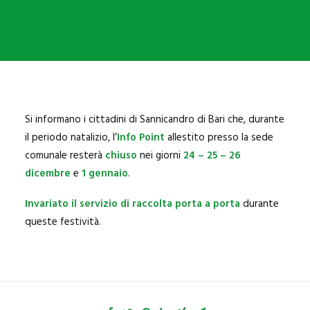
SANNICANDRO
BITRITTO
BITETTO
BINETTO
GIOVINAZZO
Si informano i cittadini di Sannicandro di Bari che, durante
PALO DEL COLLE
il periodo natalizio, l’
Info Point
allestito presso la sede
comunale resterà
chiuso
nei giorni
24 – 25 – 26
MODUGNO
dicembre
e
1 gennaio
.
Invariato il servizio di raccolta porta a porta
durante
queste festività.