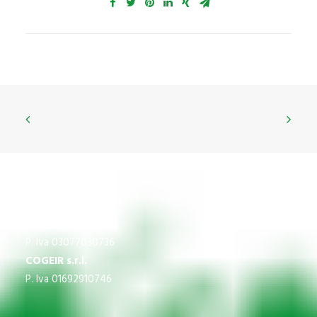
CNS
P.Iva 03609840370
IMPREGICO SRL
P. Iva 03077030736
COGEIR s.r.l.
P. Iva 01692910746