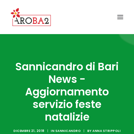
CONTATTI
GALLERY
Sannicandro di Bari
FAQ
News -
NEWS
Aggiornamento
I COMUNI AROBA2
servizio feste
GUIDA ALLA RACCOLTA
natalizie
IL PROGETTO AROBA2
DICEMBRE 21, 2018
|
IN
SANNICANDRO
|
BY
ANNA STRIPPOLI