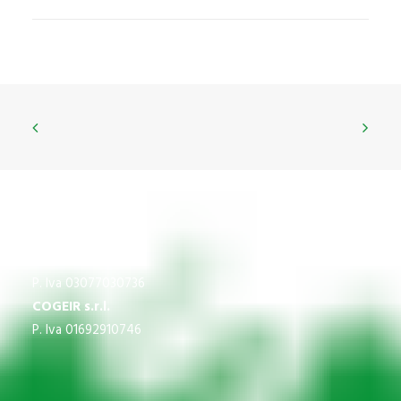
CNS
P.Iva 03609840370
IMPREGICO SRL
P. Iva 03077030736
COGEIR s.r.l.
P. Iva 01692910746