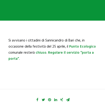
SANNICANDRO
BITRITTO
BITETTO
BINETTO
GIOVINAZZO
Si avvisano i cittadini di Sannicandro di Bari che, in
PALO DEL COLLE
occasione della festività del 25 aprile, il
Punto Ecologico
comunale resterà
chiuso
.
Regolare il servizio “porta a
MODUGNO
porta”
.