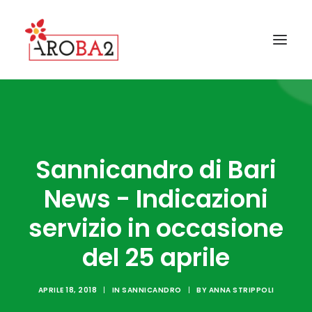
CONTATTI
GALLERY
Sannicandro di Bari
FAQ
News - Indicazioni
NEWS
I COMUNI AROBA2
servizio in occasione
GUIDA ALLA RACCOLTA
del 25 aprile
IL PROGETTO AROBA2
APRILE 18, 2018
|
IN
SANNICANDRO
|
BY
ANNA STRIPPOLI