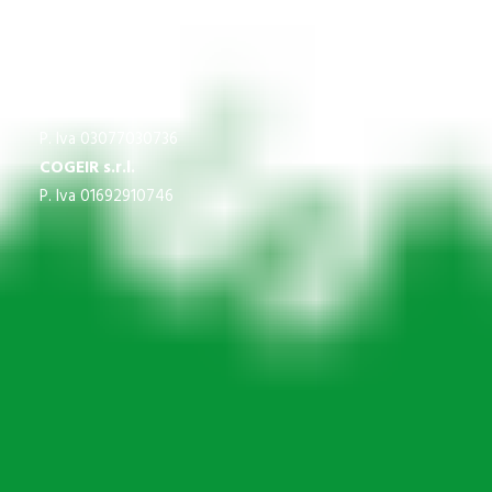
CNS
P.Iva 03609840370
IMPREGICO SRL
P. Iva 03077030736
COGEIR s.r.l.
P. Iva 01692910746