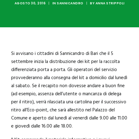
SANNICANDRO
AGOSTO 30, 2016
|
IN
SANNICANDRO
|
BY
ANNA STRIPPOLI
BITRITTO
BITETTO
BINETTO
GIOVINAZZO
Si avvisano i cittadini di
Sannicandro
di Bari che il 5
PALO DEL COLLE
settembre inizia la distribuzione dei kit per la raccolta
differenziata porta a porta. Gli operatori del servizio
MODUGNO
provvederanno alla consegna del kit a domicilio dal lunedì
al sabato. Se il recapito non dovesse andare a buon fine
(ad esempio, assenza dell’utente o mancanza di delega
per il ritiro), verrà rilasciata una cartolina per il successivo
ritiro all’Eco-point, che sarà alle
stito nel Palazzo del
Comune e aperto dal lunedì al venerdì dalle 9.00 alle 11.00
e giovedì dalle 16.00 alle 18.00.