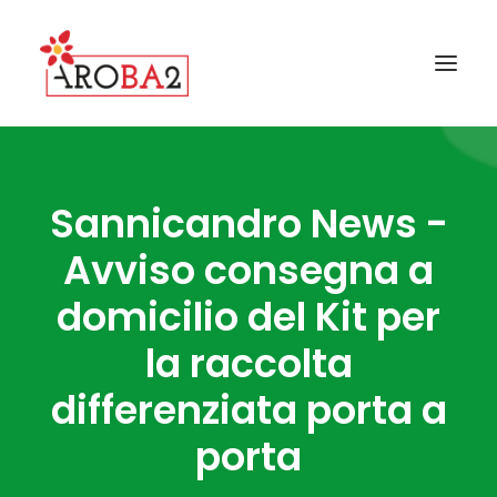
CONTATTI
Sannicandro News -
GALLERY
Avviso consegna a
FAQ
domicilio del Kit per
NEWS
I COMUNI AROBA2
la raccolta
GUIDA ALLA RACCOLTA
differenziata porta a
IL PROGETTO AROBA2
porta